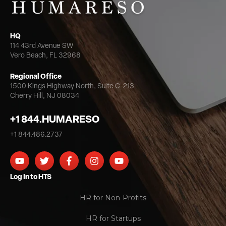
HQ
114 43rd Avenue SW
Vero Beach, FL 32968
Regional Office
1500 Kings Highway North,
Suite C-213
Cherry Hill, NJ 08034
+1 844.HUMARESO
+1 844.486.2737
Log In to HTS
HR for Non-Profits
HR for Startups