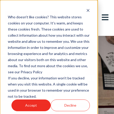
Abrir n
Who doesn't like cookies? This website stores
cookies on your computer. It's warm, and keeps
these cookies fresh. These cookies are used to
collect information about how you interact with our
website and allow us to remember you. We use this
information in order to improve and customize your
browsing experience and for analytics and metrics
about our visitors both on this website and other
media. To find out more about the cookies we use,
Externalización
see our Privacy Policy
If you decline, your information won’t be tracked
when you visit this website. A single cookie will be
de Nómina
used in your browser to remember your preference
not to be tracked.
Accept
Decline
Deje las complejidades del